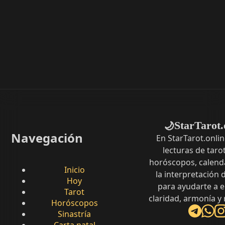
StarTarot.
🌙
Navegación
En StarTarot.onli
lecturas de tarot
horóscopos, calenda
Inicio
la interpretación
Hoy
para ayudarte a 
Tarot
claridad, armonía y
Horóscopos
Sinastría
Carta natal