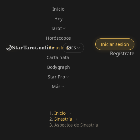
Inicio
Hoy
Tarot
Horóscopos
Iniciar sesión
🌙
StarTarot.online
Sinastría
ES
Regístrate
Carta natal
Bodygraph
Star Pro
Más
Inicio
›
Sinastría
›
Aspectos de Sinastría