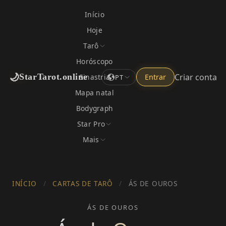
Início
Hoje
Tarô
Horóscopo
🌙
Criar conta
StarTarot.online
Sinastria
Entrar
PT
Mapa natal
Bodygraph
Star Pro
Mais
INÍCIO
/
CARTAS DE TARÔ
/
ÁS DE OUROS
ÁS DE OUROS