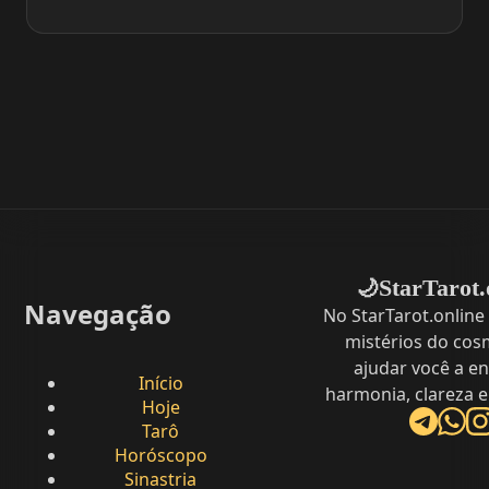
StarTarot.
🌙
Navegação
No StarTarot.online
mistérios do cos
ajudar você a e
Início
harmonia, clareza e
Hoje
Tarô
Horóscopo
Sinastria