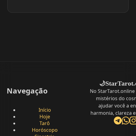
StarTarot.
🌙
Navegação
No StarTarot.online
mistérios do cos
ajudar você a e
Início
harmonia, clareza e
Hoje
Tarô
Horóscopo