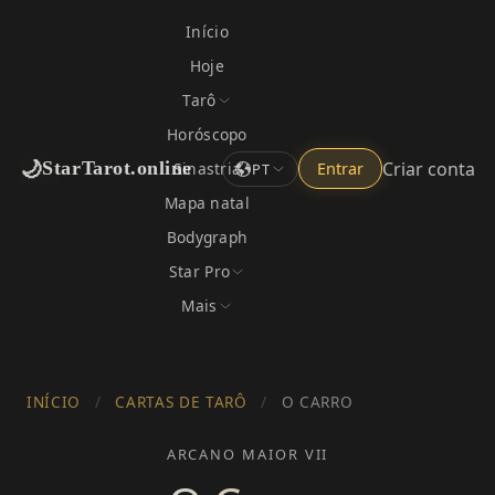
Início
Hoje
Tarô
Horóscopo
🌙
Criar conta
StarTarot.online
Sinastria
Entrar
PT
Mapa natal
Bodygraph
Star Pro
Mais
INÍCIO
/
CARTAS DE TARÔ
/
O CARRO
ARCANO MAIOR VII