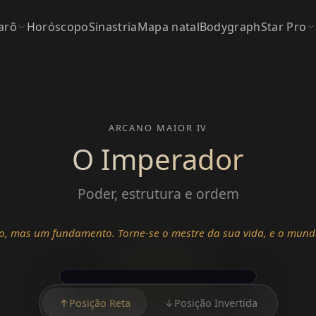
arô
Horóscopo
Sinastria
Mapa natal
Bodygraph
Star Pro
ARCANO MAIOR IV
O Imperador
Poder, estrutura e ordem
o, mas um fundamento. Torne-se o mestre da sua vida, e o mund
↑
Posição Reta
↓
Posição Invertida