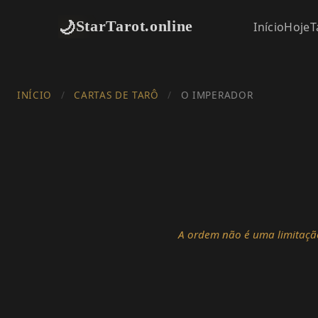
🌙
StarTarot.online
Início
Hoje
T
INÍCIO
/
CARTAS DE TARÔ
/
O IMPERADOR
A ordem não é uma limitaçã