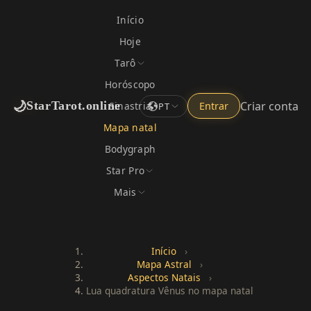
Início
Hoje
Tarô
Horóscopo
🌙
Criar conta
StarTarot.online
Sinastria
Entrar
PT
Mapa natal
Bodygraph
Star Pro
Mais
Início
›
Mapa Astral
›
Aspectos Natais
›
Lua quadratura Vênus no mapa natal