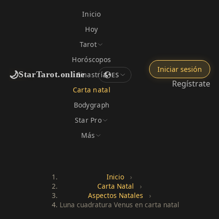
Inicio
Hoy
Tarot
Horóscopos
Iniciar sesión
🌙
StarTarot.online
Sinastría
ES
Regístrate
Carta natal
Bodygraph
Star Pro
Más
Inicio
›
Carta Natal
›
Aspectos Natales
›
Luna cuadratura Venus en carta natal