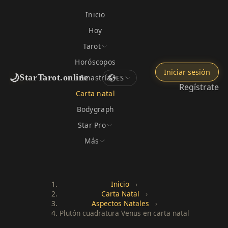
Inicio
Hoy
Tarot
Horóscopos
Iniciar sesión
🌙
StarTarot.online
Sinastría
ES
Regístrate
Carta natal
Bodygraph
Star Pro
Más
Inicio
›
Carta Natal
›
Aspectos Natales
›
Plutón cuadratura Venus en carta natal