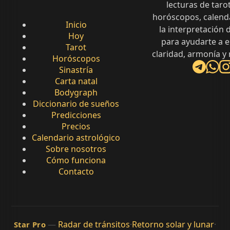
lecturas de tarot
horóscopos, calenda
Inicio
la interpretación
Hoy
para ayudarte a 
Tarot
claridad, armonía y
Horóscopos
Sinastría
Carta natal
Bodygraph
Diccionario de sueños
Predicciones
Precios
Calendario astrológico
Sobre nosotros
Cómo funciona
Contacto
—
Radar de tránsitos
·
Retorno solar y lunar
·
Star Pro