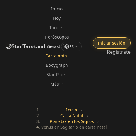
Inicio
Hoy
Tarot
Horóscopos
Iniciar sesión
🌙
StarTarot.online
Sinastría
ES
Regístrate
Carta natal
Bodygraph
Star Pro
Más
Inicio
›
Carta Natal
›
Planetas en los Signos
›
Venus en Sagitario en carta natal