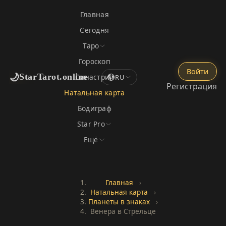
Главная
Сегодня
Таро
Гороскоп
Войти
🌙
StarTarot.online
Синастрия
RU
Регистрация
Натальная карта
Бодиграф
Star Pro
Ещё
Главная
›
Натальная карта
›
Планеты в знаках
›
Венера в Стрельце