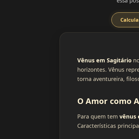
essa pos
Calcula
Vênus em Sagitário
no
horizontes. Vênus repre
torna aventureira, fil
O Amor como A
Para quem tem
vênus 
Características principa