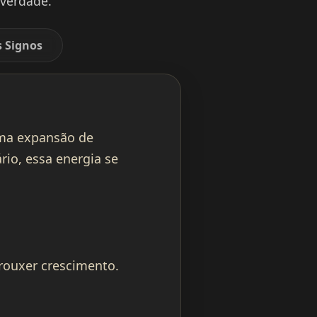
 verdade.
s Signos
ma expansão de
rio, essa energia se
trouxer crescimento.