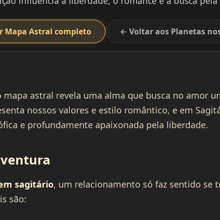
ição influencia a liberdade, o romance e a busca pela
r Mapa Astral completo
← Voltar aos Planetas no
 mapa astral revela uma alma que busca no amor u
senta nossos valores e estilo romântico, e em Sagitá
osófica e profundamente apaixonada pela liberdade.
ventura
em sagitário
, um relacionamento só faz sentido se 
is são: