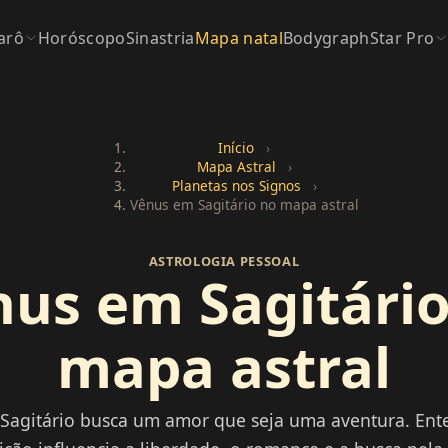
arô
Horóscopo
Sinastria
Mapa natal
Bodygraph
Star Pro
Início
›
Mapa Astral
›
Planetas nos Signos
›
Vênus em Sagitário no mapa astral
ASTROLOGIA PESSOAL
nus em Sagitário
mapa astral
Sagitário busca um amor que seja uma aventura. En