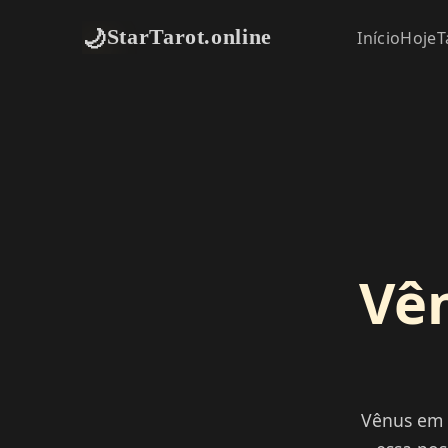
🌙
StarTarot.online
Início
Hoje
T
Vê
Vênus em 