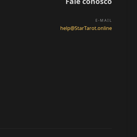
Fale conosco
E-MAIL
help@StarTarot.online