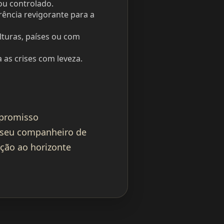
ou controlado.
rência revigorante para a
lturas, países ou com
 as crises com leveza.
mpromisso
 seu companheiro de
eção ao horizonte