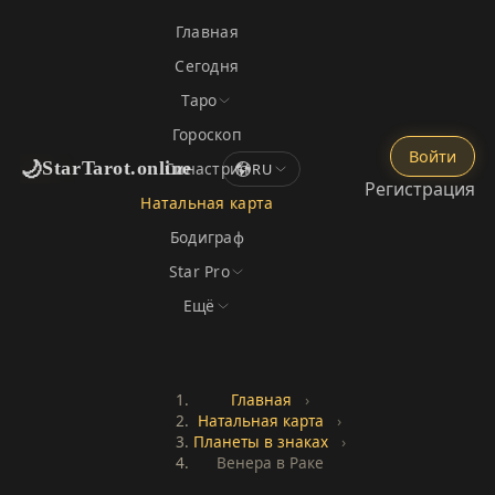
Главная
Сегодня
Таро
Гороскоп
Войти
🌙
StarTarot.online
Синастрия
RU
Регистрация
Натальная карта
Бодиграф
Star Pro
Ещё
Главная
›
Натальная карта
›
Планеты в знаках
›
Венера в Раке