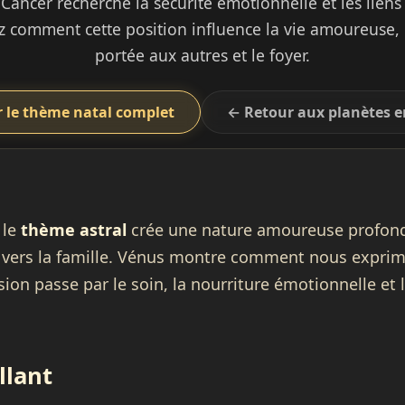
Cancer recherche la sécurité émotionnelle et les liens
 comment cette position influence la vie amoureuse, l
portée aux autres et le foyer.
r le thème natal complet
← Retour aux planètes e
 le
thème astral
crée une nature amoureuse profon
e vers la famille. Vénus montre comment nous exprimo
ion passe par le soin, la nourriture émotionnelle et l
llant