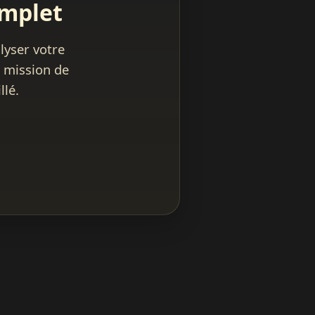
omplet
lyser votre
e mission de
llé.