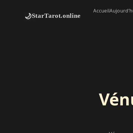
Accueil
Aujourd’h
🌙
StarTarot.online
Vén