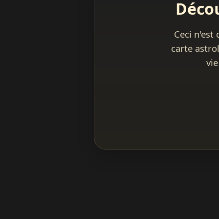
Décou
Ceci n'est
carte astro
vie