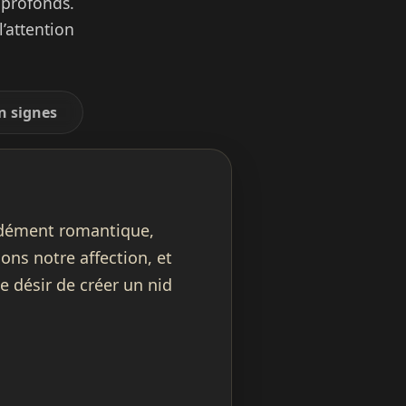
 profonds.
’attention
n signes
dément romantique,
ns notre affection, et
e désir de créer un nid