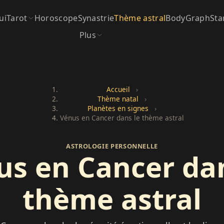
ui
Tarot
Horoscope
Synastrie
Thème astral
BodyGraph
Sta
Plus
Accueil
›
Thème natal
›
Planètes en signes
›
Vénus en Cancer dans le thème astral
ASTROLOGIE PERSONNELLE
us en Cancer dan
thème astral