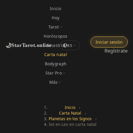
Inicio
Hoy
Tarot
Horóscopos
Iniciar sesión
🌙
StarTarot.online
Sinastría
ES
Regístrate
Carta natal
Bodygraph
Star Pro
Más
Inicio
›
Carta Natal
›
Planetas en los Signos
›
Sol en Leo en carta natal