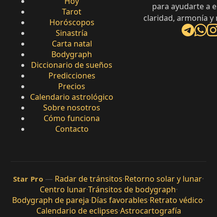
Hoy
para ayudarte a 
Tarot
claridad, armonía y
Horóscopos
Sinastría
Carta natal
Bodygraph
Diccionario de sueños
Predicciones
Precios
Calendario astrológico
Sobre nosotros
Cómo funciona
Contacto
—
Radar de tránsitos
·
Retorno solar y lunar
·
Star Pro
Centro lunar
·
Tránsitos de bodygraph
·
Bodygraph de pareja
·
Días favorables
·
Retrato védico
·
Calendario de eclipses
·
Astrocartografía