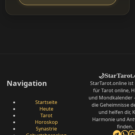
StarTarot.
🌙
Navigation
StarTarot.online ist
für Tarot online,
und Mondkalender –
Startseite
die Geheimnisse d
Heute
und helfen dir, K
Tarot
Harmonie und Ant
Horoskop
finden.
Synastrie