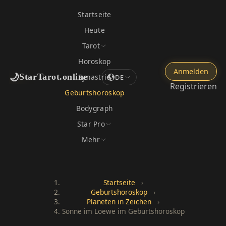
Startseite
Heute
Tarot
Horoskop
Anmelden
🌙
StarTarot.online
Synastrie
DE
Registrieren
Geburtshoroskop
Bodygraph
Star Pro
Mehr
Startseite
›
Geburtshoroskop
›
Planeten in Zeichen
›
Sonne im Loewe im Geburtshoroskop