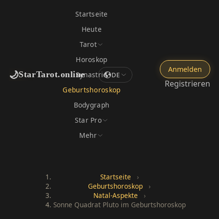
Startseite
Heute
Tarot
Horoskop
Anmelden
🌙
StarTarot.online
Synastrie
DE
Registrieren
Geburtshoroskop
Bodygraph
Star Pro
Mehr
Startseite
›
Geburtshoroskop
›
Natal-Aspekte
›
Sonne Quadrat Pluto im Geburtshoroskop