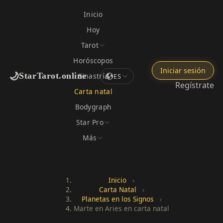
Inicio
Hoy
Tarot
Horóscopos
Iniciar sesión
🌙
StarTarot.online
Sinastría
ES
Regístrate
Carta natal
Bodygraph
Star Pro
Más
Inicio
›
Carta Natal
›
Planetas en los Signos
›
Marte en Aries en carta natal