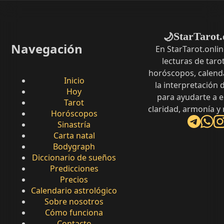
StarTarot.
🌙
Navegación
En StarTarot.onli
lecturas de tarot
horóscopos, calenda
Inicio
la interpretación
Hoy
para ayudarte a 
Tarot
claridad, armonía y
Horóscopos
Sinastría
Carta natal
Bodygraph
Diccionario de sueños
Predicciones
Precios
Calendario astrológico
Sobre nosotros
Cómo funciona
Contacto