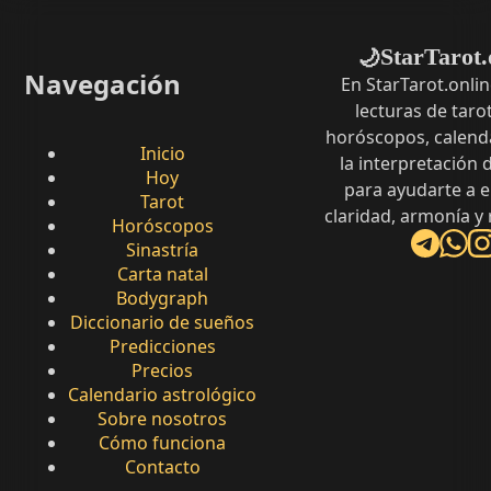
StarTarot.
🌙
Navegación
En StarTarot.onli
lecturas de tarot
horóscopos, calenda
Inicio
la interpretación
Hoy
para ayudarte a 
Tarot
claridad, armonía y
Horóscopos
Sinastría
Carta natal
Bodygraph
Diccionario de sueños
Predicciones
Precios
Calendario astrológico
Sobre nosotros
Cómo funciona
Contacto