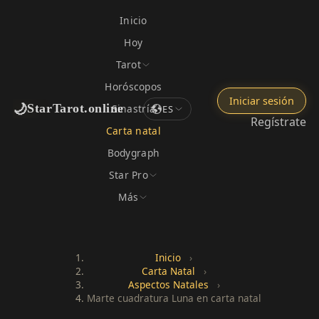
Inicio
Hoy
Tarot
Horóscopos
Iniciar sesión
🌙
StarTarot.online
Sinastría
ES
Regístrate
Carta natal
Bodygraph
Star Pro
Más
Inicio
›
Carta Natal
›
Aspectos Natales
›
Marte cuadratura Luna en carta natal