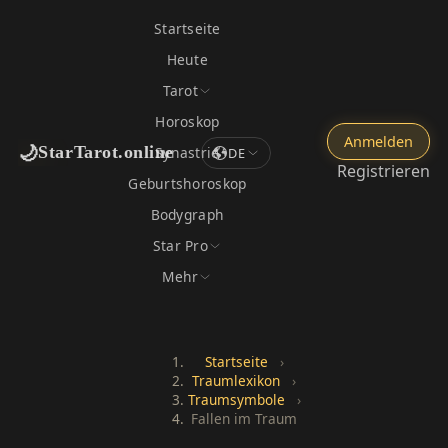
Startseite
Heute
Tarot
Horoskop
Anmelden
🌙
StarTarot.online
Synastrie
DE
Registrieren
Geburtshoroskop
Bodygraph
Star Pro
Mehr
Startseite
›
Traumlexikon
›
Traumsymbole
›
Fallen im Traum