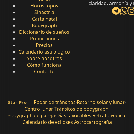
claridad, armonía y
Horóscopos
Sinastría
Carta natal
Bodygraph
Diccionario de sueños
Predicciones
Precios
Calendario astrológico
Sobre nosotros
Cómo funciona
Contacto
—
Radar de tránsitos
·
Retorno solar y lunar
·
Star Pro
Centro lunar
·
Tránsitos de bodygraph
·
Bodygraph de pareja
·
Días favorables
·
Retrato védico
·
Calendario de eclipses
·
Astrocartografía