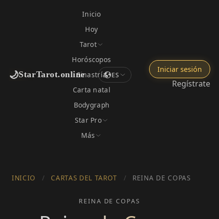
Inicio
Hoy
Tarot
Horóscopos
Iniciar sesión
🌙
StarTarot.online
Sinastría
ES
Regístrate
Carta natal
Bodygraph
Star Pro
Más
INICIO
/
CARTAS DEL TAROT
/
REINA DE COPAS
REINA DE COPAS