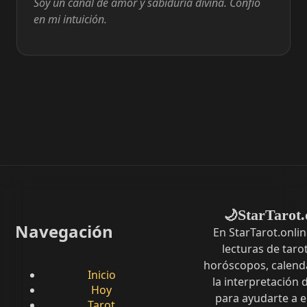
Soy un canal de amor y sabiduría divina. Confío
en mi intuición.
StarTarot.
🌙
Navegación
En StarTarot.onli
lecturas de tarot
horóscopos, calenda
Inicio
la interpretación
Hoy
para ayudarte a 
Tarot