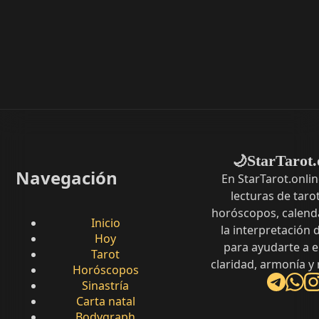
StarTarot.
🌙
Navegación
En StarTarot.onli
lecturas de tarot
horóscopos, calenda
Inicio
la interpretación
Hoy
para ayudarte a 
Tarot
claridad, armonía y
Horóscopos
Sinastría
Carta natal
Bodygraph