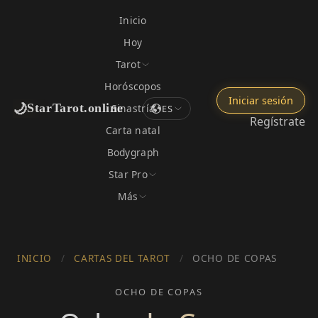
Inicio
Hoy
Tarot
Horóscopos
Iniciar sesión
🌙
StarTarot.online
Sinastría
ES
Regístrate
Carta natal
Bodygraph
Star Pro
Más
INICIO
/
CARTAS DEL TAROT
/
OCHO DE COPAS
OCHO DE COPAS