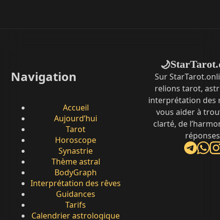
StarTarot.
🌙
Navigation
Sur StarTarot.onl
relions tarot, ast
interprétation des
Accueil
vous aider à trou
Aujourd’hui
clarté, de l’harmo
Tarot
réponses
Horoscope
Synastrie
Thème astral
BodyGraph
Interprétation des rêves
Guidances
Tarifs
Calendrier astrologique