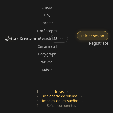
Inicio
Hoy
Tarot
Horóscopos
Iniciar sesión
🌙
StarTarot.online
Sinastría
ES
Regístrate
Carta natal
Bodygraph
Star Pro
Más
Inicio
›
Diccionario de sueños
›
Símbolos de los sueños
›
Soñar con dientes