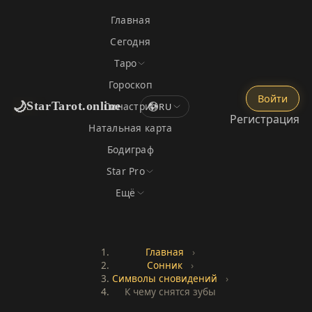
Главная
Сегодня
Таро
Гороскоп
Войти
🌙
StarTarot.online
Синастрия
RU
Регистрация
Натальная карта
Бодиграф
Star Pro
Ещё
Главная
›
Сонник
›
Символы сновидений
›
К чему снятся зубы