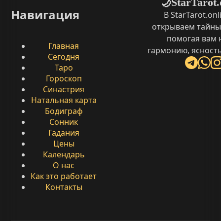
StarTarot.
🌙
Навигация
В StarTarot.on
открываем тайны
помогая вам 
Главная
гармонию, ясность
Сегодня
Таро
Гороскоп
Синастрия
Натальная карта
Бодиграф
Сонник
Гадания
Цены
Календарь
О нас
Как это работает
Контакты