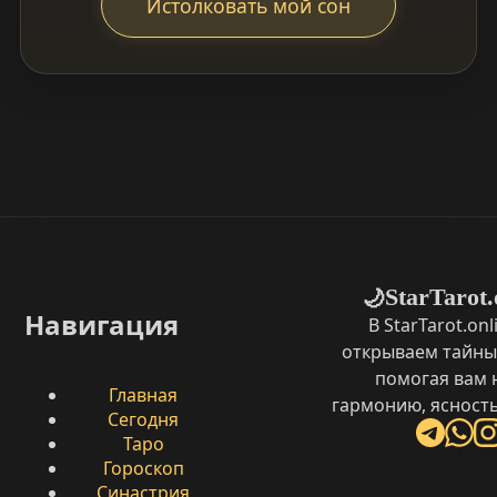
Истолковать мой сон
StarTarot.
🌙
Навигация
В StarTarot.on
открываем тайны
помогая вам 
Главная
гармонию, ясность
Сегодня
Таро
Гороскоп
Синастрия