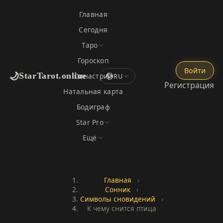
Главная
Сегодня
Таро
Гороскоп
Войти
🌙
StarTarot.online
Синастрия
RU
Регистрация
Натальная карта
Бодиграф
Star Pro
Ещё
Главная
›
Сонник
›
Символы сновидений
›
К чему снится птица