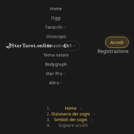
Home
Oggi
Tarocchi
Oroscopo
Accedi
🌙
StarTarot.online
Sinastria
IT
Registrazione
Tema natale
Bodygraph
Star Pro
Altro
Home
›
Dizionario dei sogni
›
Simboli dei sogni
›
Sognare uccelli