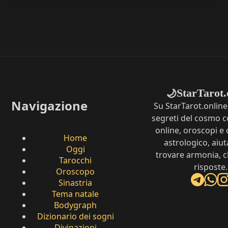
StarTarot.
🌙
Navigazione
Su StarTarot.online
segreti del cosmo c
online, oroscopi e 
Home
astrologico, aiut
Oggi
trovare armonia, c
Tarocchi
risposte.
Oroscopo
Sinastria
Tema natale
Bodygraph
Dizionario dei sogni
Divinazioni