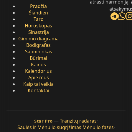
atrasti harmoniją, 
Pradžia
atsakymu
Šiandien
Taro
Horoskopas
Sinastrija
Gimimo diagrama
Bodigrafas
Sapnininkas
Būrimai
Kainos
Kalendorius
Apie mus
Kaip tai veikia
Kontaktai
—
Tranzitų radaras
·
Star Pro
Saulės ir Mėnulio sugrįžimas
·
Mėnulio fazės
·