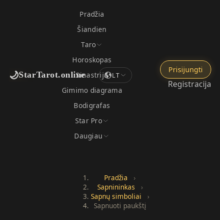
Pradžia
Šiandien
Taro
Horoskopas
Prisijungti
🌙
StarTarot.online
Sinastrija
LT
Registracija
Gimimo diagrama
Bodigrafas
Star Pro
Daugiau
Pradžia
›
Sapnininkas
›
Sapnų simboliai
›
Sapnuoti paukštį