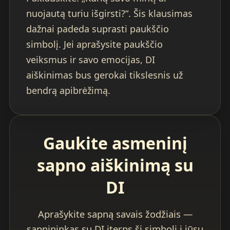
nuojautą turiu išgirsti?“. Šis klausimas
dažnai padeda suprasti paukščio
simbolį. Jei aprašysite paukščio
veiksmus ir savo emocijas, DI
aiškinimas bus gerokai tikslesnis už
bendrą apibrėžimą.
Gaukite asmeninį
sapno aiškinimą su
DI
Aprašykite sapną savais žodžiais —
sapnininkas su DI įterps šį simbolį į jūsų