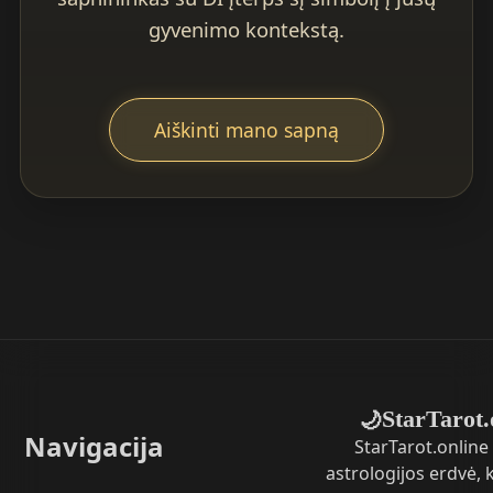
gyvenimo kontekstą.
Aiškinti mano sapną
StarTarot.
🌙
Navigacija
StarTarot.online 
astrologijos erdvė,