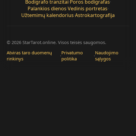
Bodigrafo tranzitai
·
Poros bodigrafas
·
Palankios dienos
·
Vedinis portretas
·
Užtemimų kalendorius
·
Astrokartografija
© 2026 StarTarot.online. Visos teisės saugomos.
Atviras taro duomenų
Privatumo
Naudojimo
·
·
rinkinys
politika
sąlygos