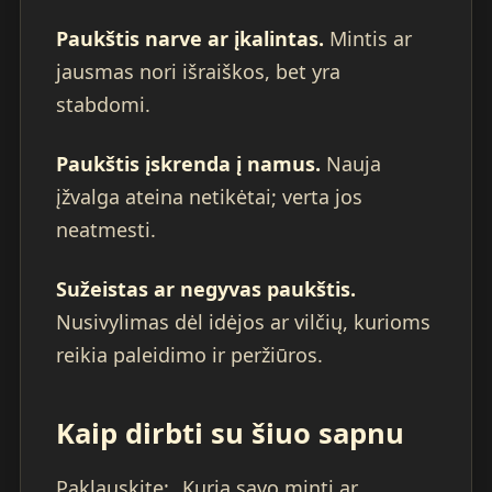
Paukštis narve ar įkalintas.
Mintis ar
jausmas nori išraiškos, bet yra
stabdomi.
Paukštis įskrenda į namus.
Nauja
įžvalga ateina netikėtai; verta jos
neatmesti.
Sužeistas ar negyvas paukštis.
Nusivylimas dėl idėjos ar vilčių, kurioms
reikia paleidimo ir peržiūros.
Kaip dirbti su šiuo sapnu
Paklauskite: „Kurią savo mintį ar