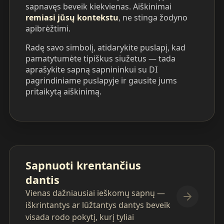
sapnavęs beveik kiekvienas. Aiškinimai
remiasi jūsų kontekstu
, ne stinga žodyno
apibrėžtimi.
Radę savo simbolį, atidarykite puslapį, kad
pamatytumėte tipiškus siužetus — tada
aprašykite sapną sapnininkui su DI
pagrindiniame puslapyje ir gausite jums
pritaikytą aiškinimą.
Sapnuoti krentančius
dantis
Vienas dažniausiai ieškomų sapnų —
iškrintantys ar lūžtantys dantys beveik
visada rodo pokytį, kurį tyliai