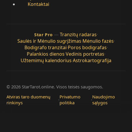
Kontaktai
—
Tranzitų radaras
·
Star Pro
Saulės ir Mėnulio sugrįžimas
·
Mėnulio fazės
·
Bodigrafo tranzitai
·
Poros bodigrafas
·
Palankios dienos
·
Vedinis portretas
·
Užtemimų kalendorius
·
Astrokartografija
© 2026 StarTarot.online. Visos teisės saugomos.
Atviras taro duomenų
Privatumo
Naudojimo
·
·
rinkinys
politika
sąlygos