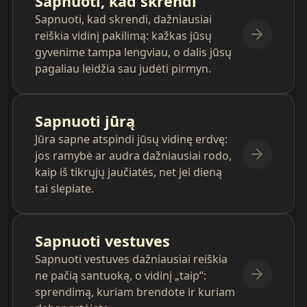
Sapnuoti, kad skrendi
Sapnuoti, kad skrendi, dažniausiai
reiškia vidinį pakilimą: kažkas jūsų
gyvenime tampa lengviau, o dalis jūsų
pagaliau leidžia sau judėti pirmyn.
Sapnuoti jūrą
Jūra sapne atspindi jūsų vidinę erdvę:
jos ramybė ar audra dažniausiai rodo,
kaip iš tikrųjų jaučiatės, net jei dieną
tai slepiate.
Sapnuoti vestuves
Sapnuoti vestuves dažniausiai reiškia
ne pačią santuoką, o vidinį „taip“:
sprendimą, kuriam brendote ir kuriam