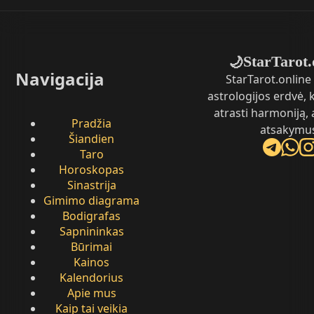
StarTarot.
🌙
Navigacija
StarTarot.online 
astrologijos erdvė,
atrasti harmoniją, 
Pradžia
atsakymu
Šiandien
Taro
Horoskopas
Sinastrija
Gimimo diagrama
Bodigrafas
Sapnininkas
Būrimai
Kainos
Kalendorius
Apie mus
Kaip tai veikia