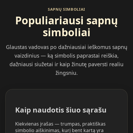
SAPNŲ SIMBOLIAI
Populiariausi sapnų
simboliai
Glaustas vadovas po dažniausiai ieškomus sapnų
vaizdinius — ką simbolis paprastai reiškia,
dažniausi siužetai ir kaip žinutę paversti realiu
žingsniu.
Kaip naudotis šiuo sąrašu
Kiekvienas įrašas — trumpas, praktiškas
simbolio aiškinimas, kurį bent kartą yra