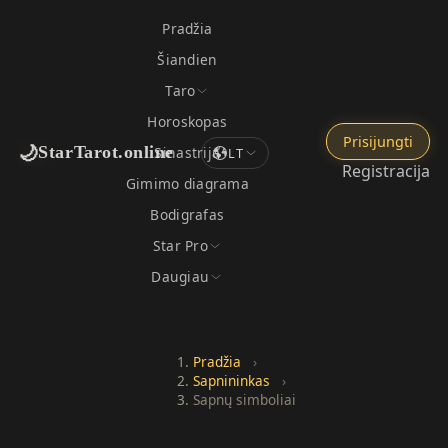
Pradžia
Šiandien
Taro
Horoskopas
Prisijungti
🌙
StarTarot.online
Sinastrija
LT
Registracija
Gimimo diagrama
Bodigrafas
Star Pro
Daugiau
Pradžia
›
Sapnininkas
›
Sapnų simboliai