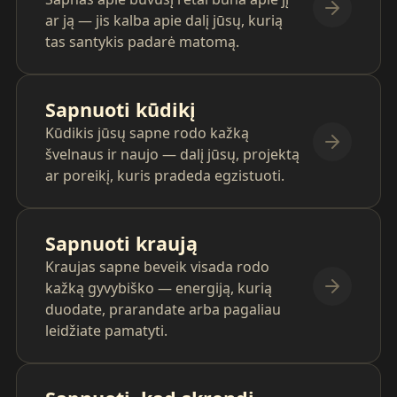
ar ją — jis kalba apie dalį jūsų, kurią
tas santykis padarė matomą.
Sapnuoti kūdikį
Kūdikis jūsų sapne rodo kažką
švelnaus ir naujo — dalį jūsų, projektą
ar poreikį, kuris pradeda egzistuoti.
Sapnuoti kraują
Kraujas sapne beveik visada rodo
kažką gyvybiško — energiją, kurią
duodate, prarandate arba pagaliau
leidžiate pamatyti.