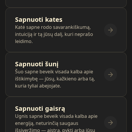
Sapnuoti kates
Katė sapne rodo savarankiškumą,
intuiciją ir tą jūsų dalį, kuri neprašo
leidimo.
Sapnuoti šunį
Šuo sapne beveik visada kalba apie
ištikimybę — jūsų, kažkieno arba tą,
kuria tyliai abejojate.
Sapnuoti gaisrą
Ugnis sapne beveik visada kalba apie
energiją, neturinčią saugaus
išsiveržimo — aistrą, pyktį arba jūsų