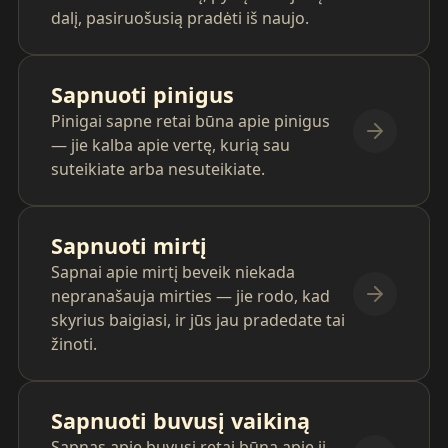
dalį, pasiruošusią pradėti iš naujo.
Sapnuoti pinigus
Pinigai sapne retai būna apie pinigus
— jie kalba apie vertę, kurią sau
suteikiate arba nesuteikiate.
Sapnuoti mirtį
Sapnai apie mirtį beveik niekada
nepranašauja mirties — jie rodo, kad
skyrius baigiasi, ir jūs jau pradedate tai
žinoti.
Sapnuoti buvusį vaikiną
Sapnas apie buvusį retai būna apie jį