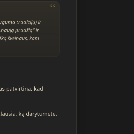
auguma tradicijų) ir
„naują pradžią“ ir
ažką švelnaus, kam
s patvirtina, kad
lausia, ką darytumėte,