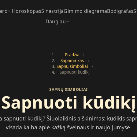
aro
Horoskopas
Sinastrija
Gimimo diagrama
Bodigrafas
S
Daugiau
Pradžia
›
Sapnininkas
›
Sapnų simboliai
›
Sapnuoti kūdikį
SAPNŲ SIMBOLIAI
Sapnuoti kūdikį
a sapnuoti kūdikį? Šiuolaikinis aiškinimas: kūdikis sa
visada kalba apie kažką švelnaus ir naujo jumyse.