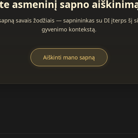
te asmeninį sapno aiškinimą
sapną savais žodžiais — sapnininkas su DI įterps šį si
gyvenimo kontekstą.
Aiškinti mano sapną