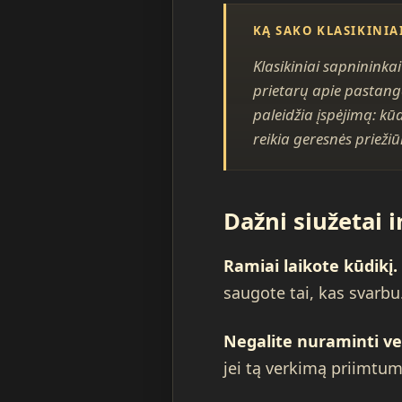
KĄ SAKO KLASIKINIA
Klasikiniai sapnininkai
prietarų apie pastangas
paleidžia įspėjimą: kū
reikia geresnės prieži
Dažni siužetai ir
Ramiai laikote kūdikį.
saugote tai, kas svarbu
Negalite nuraminti ve
jei tą verkimą priimtum