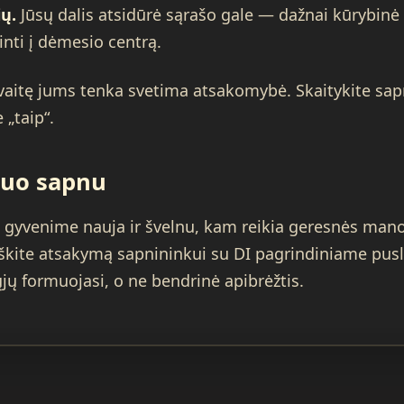
ų.
Jūsų dalis atsidūrė sąrašo gale — dažnai kūrybinė
nti į dėmesio centrą.
vaitę jums tenka svetima atsakomybė. Skaitykite sap
„taip“.
šiuo sapnu
 gyvenime nauja ir švelnu, kam reikia geresnės mano 
eškite atsakymą sapnininkui su DI pagrindiniame pus
rųjų formuojasi, o ne bendrinė apibrėžtis.