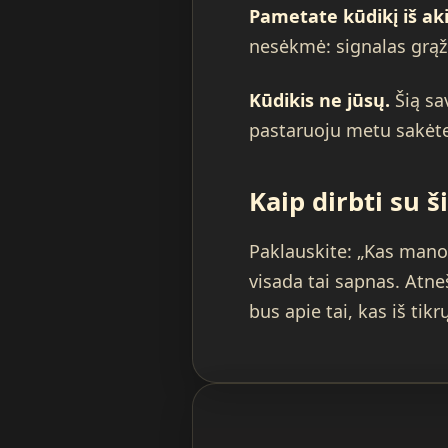
Pametate kūdikį iš aki
nesėkmė: signalas grąži
Kūdikis ne jūsų.
Šią sa
pastaruoju metu sakėte 
Kaip dirbti su 
Paklauskite: „Kas mano
visada tai sapnas. Atn
bus apie tai, kas iš tik