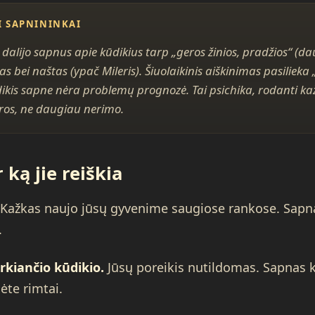
I SAPNININKAI
 dalijo sapnus apie kūdikius tarp „geros žinios, pradžios“ (d
 bei naštas (ypač Mileris). Šiuolaikinis aiškinimas pasilieka 
dikis sapne nėra problemų prognozė. Tai psichika, rodanti k
ūros, ne daugiau nerimo.
 ką jie reiškia
Kažkas naujo jūsų gyvenime saugiose rankose. Sapna
.
rkiančio kūdikio.
Jūsų poreikis nutildomas. Sapnas k
ėte rimtai.