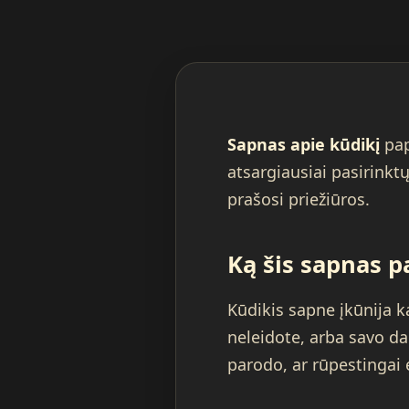
Sapnas apie kūdikį
pap
atsargiausiai pasirinktų
prašosi priežiūros.
Ką šis sapnas p
Kūdikis sapne įkūnija k
neleidote, arba savo dal
parodo, ar rūpestingai 