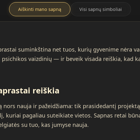
Aiškinti mano sapną
Visi sapnų simboliai
rastai suminkština net tuos, kurių gyvenime nėra vaik
 psichikos vaizdinių — ir beveik visada reiškia, kad k
aprastai reiškia
ą nors nauja ir pažeidžiama: tik prasidedantį projektą
į, kuriai pagaliau suteikiate vietos. Sapnas retai būna 
elgiatės su tuo, kas jumyse nauja.