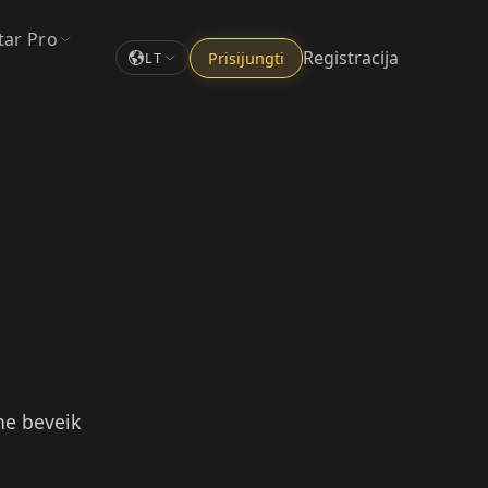
tar Pro
Registracija
Prisijungti
LT
pne beveik