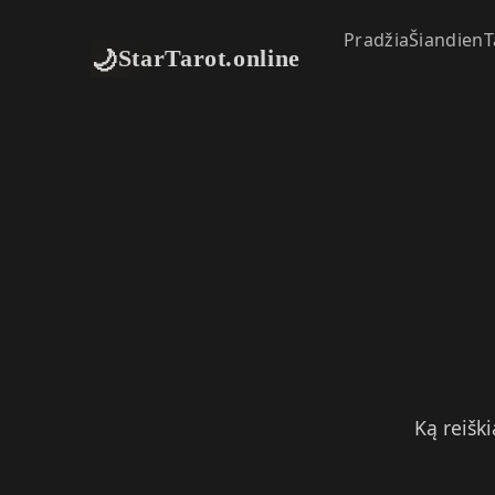
Pradžia
Šiandien
T
🌙
StarTarot.online
Ką reiški