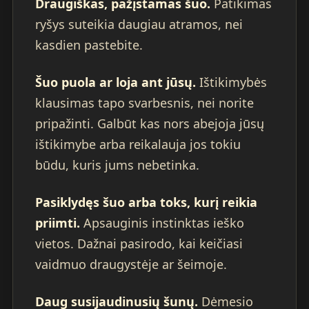
Draugiškas, pažįstamas šuo.
Patikimas
ryšys suteikia daugiau atramos, nei
kasdien pastebite.
Šuo puola ar loja ant jūsų.
Ištikimybės
klausimas tapo svarbesnis, nei norite
pripažinti. Galbūt kas nors abejoja jūsų
ištikimybe arba reikalauja jos tokiu
būdu, kuris jums nebetinka.
Pasiklydęs šuo arba toks, kurį reikia
priimti.
Apsauginis instinktas ieško
vietos. Dažnai pasirodo, kai keičiasi
vaidmuo draugystėje ar šeimoje.
Daug susijaudinusių šunų.
Dėmesio