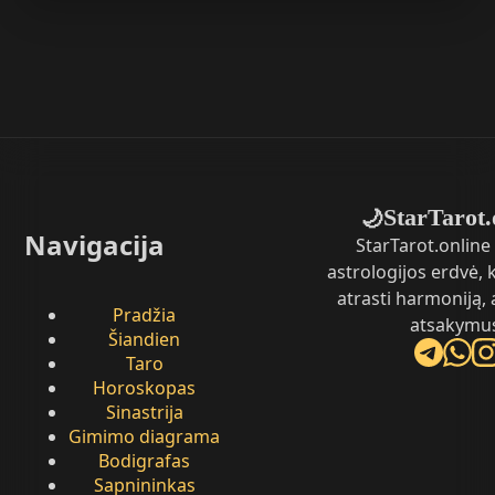
StarTarot.
🌙
Navigacija
StarTarot.online 
astrologijos erdvė,
atrasti harmoniją, 
Pradžia
atsakymu
Šiandien
Taro
Horoskopas
Sinastrija
Gimimo diagrama
Bodigrafas
Sapnininkas