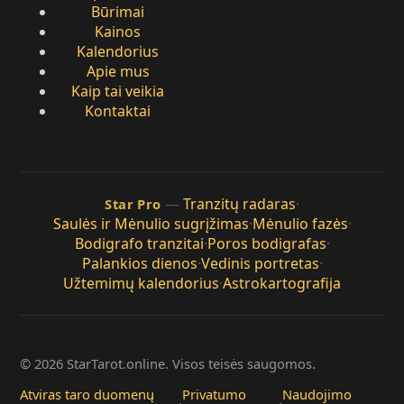
Būrimai
Kainos
Kalendorius
Apie mus
Kaip tai veikia
Kontaktai
—
Tranzitų radaras
·
Star Pro
Saulės ir Mėnulio sugrįžimas
·
Mėnulio fazės
·
Bodigrafo tranzitai
·
Poros bodigrafas
·
Palankios dienos
·
Vedinis portretas
·
Užtemimų kalendorius
·
Astrokartografija
© 2026 StarTarot.online. Visos teisės saugomos.
Atviras taro duomenų
Privatumo
Naudojimo
·
·