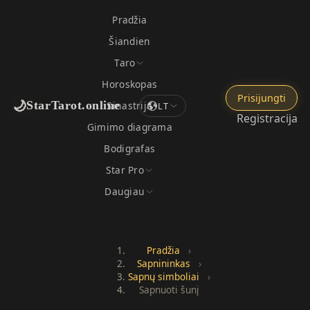
Pradžia
Šiandien
Taro
Horoskopas
Prisijungti
🌙
StarTarot.online
Sinastrija
LT
Registracija
Gimimo diagrama
Bodigrafas
Star Pro
Daugiau
Pradžia
›
Sapnininkas
›
Sapnų simboliai
›
Sapnuoti šunį