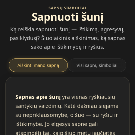
SAPNŲ SIMBOLIAI
Sapnuoti šunį
Ką reiškia sapnuoti šunį — ištikimą, agresyvų,
pasiklydusį? Šiuolaikinis aiškinimas, ką sapnas
sako apie ištikimybę ir ryšius.
Aiškinti mano sapną
Visi sapnų simboliai
Sapnas apie šunį
yra vienas ryškiausių
santykių vaizdinių. Katė dažniau siejama
su nepriklausomybe, o šuo — su ryšiu ir
ištikimybe. Jo elgesys sapne gali
atspindėti tai, kaip šiuo metu jaučiatės