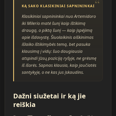
KĄ SAKO KLASIKINIAI SAPNININKAI
Klasikiniai sapnininkai nuo Artemidoro
iki Milerio matė šunį kaip ištikimą
draugą, o piktą šunį — kaip įspėjimą
apie išdavystę. Šiuolaikinis aiškinimas
išlaiko ištikimybės temą, bet pasuka
klausimą į vidų: šuo daugiausia
atspindi
jūsų
poziciją ryšyje, ne grėsmę
iš išorės. Sapnas klausia, kaip jaučiatės
santykyje, o ne kas jus įskaudins.
Dažni siužetai ir ką jie
reiškia