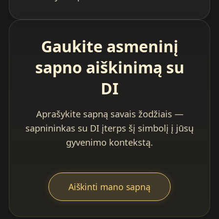
Gaukite asmeninį
sapno aiškinimą su
DI
Aprašykite sapną savais žodžiais —
sapnininkas su DI įterps šį simbolį į jūsų
gyvenimo kontekstą.
Aiškinti mano sapną