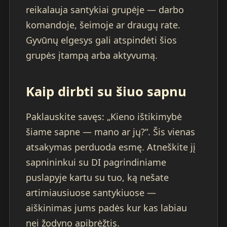
reikalauja santykiai grupėje — darbo
komandoje, šeimoje ar draugų rate.
Gyvūnų elgesys gali atspindėti šios
grupės įtampą arba aktyvumą.
Kaip dirbti su šiuo sapnu
Paklauskite savęs: „Kieno ištikimybė
šiame sapne — mano ar jų?“. Šis vienas
atsakymas perduoda esmę. Atneškite jį
sapnininkui su DI pagrindiniame
puslapyje kartu su tuo, ką nešate
artimiausiuose santykiuose —
aiškinimas jums padės kur kas labiau
nei žodyno apibrėžtis.