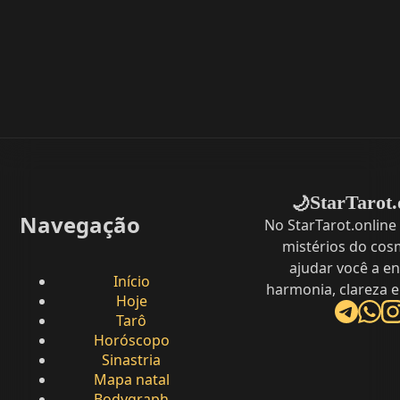
StarTarot.
🌙
Navegação
No StarTarot.online
mistérios do cos
ajudar você a e
Início
harmonia, clareza e
Hoje
Tarô
Horóscopo
Sinastria
Mapa natal
Bodygraph