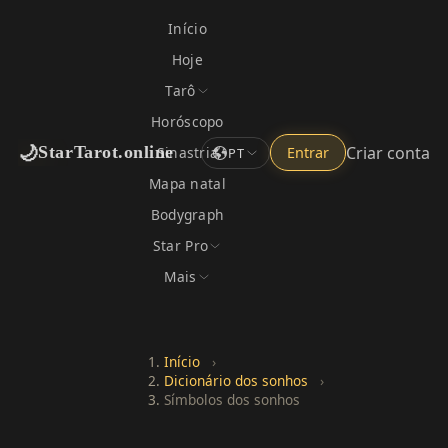
Início
Hoje
Tarô
Horóscopo
🌙
Criar conta
StarTarot.online
Sinastria
Entrar
PT
Mapa natal
Bodygraph
Star Pro
Mais
Início
›
Dicionário dos sonhos
›
Símbolos dos sonhos