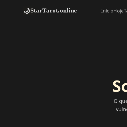
🌙
StarTarot.online
Início
Hoje
T
S
O que
vuln