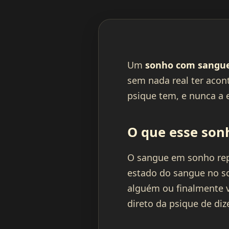
Um
sonho com sangu
sem nada real ter aco
psique tem, e nunca a e
O que esse son
O sangue em sonho repre
estado do sangue no s
alguém ou finalmente vi
direto da psique de diz