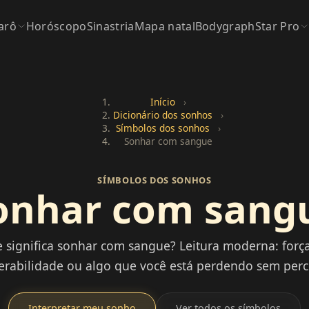
arô
Horóscopo
Sinastria
Mapa natal
Bodygraph
Star Pro
Início
›
Dicionário dos sonhos
›
Símbolos dos sonhos
›
Sonhar com sangue
SÍMBOLOS DOS SONHOS
onhar com sang
 significa sonhar com sangue? Leitura moderna: força 
erabilidade ou algo que você está perdendo sem perc
Interpretar meu sonho
Ver todos os símbolos