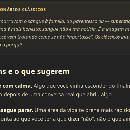
IONÁRIOS CLÁSSICOS
arravam o sangue à família, ao parentesco ou — superstiç
rna é mais honesta: sangue não é má notícia. É a imagem ma
ocê vem tratando como se não importasse”. Os clássicos intu
a o porquê.
s e o que sugerem
e com calma.
Algo que você vinha escondendo finalm
to depois de uma conversa real que abriu algo.
nsegue parar.
Uma área da vida te drena mais rápido
nta ao que você teria que dizer “não”, não o que aind