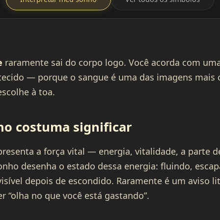
e
raramente sai do corpo logo. Você acorda com uma
ntecido — porque o sangue é uma das imagens mais 
scolhe à toa.
ho costuma significar
senta a força vital — energia, vitalidade, a parte d
onho desenha o estado dessa energia: fluindo, esca
sível depois de escondido. Raramente é um aviso lite
er “olha no que você está gastando”.