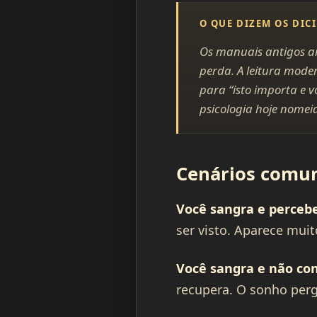
O QUE DIZEM OS DIC
Os manuais antigos am
perda. A leitura mode
para “isto importa e v
psicologia hoje nomei
Cenários comun
Você sangra e perceb
ser visto. Aparece mui
Você sangra e não co
recupera. O sonho pergu