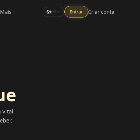
Mais
Criar conta
Entrar
PT
ue
vital,
eber.