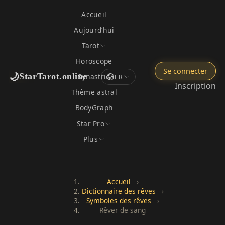
Accueil
Aujourd’hui
Tarot
Horoscope
Se connecter
🌙
StarTarot.online
Synastrie
FR
Inscription
Thème astral
BodyGraph
Star Pro
Plus
Accueil
›
Dictionnaire des rêves
›
Symboles des rêves
›
Rêver de sang