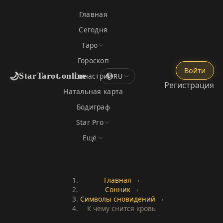
Главная
Сегодня
Таро
Гороскоп
Войти
🌙
StarTarot.online
Синастрия
RU
Регистрация
Натальная карта
Бодиграф
Star Pro
Ещё
Главная
›
Сонник
›
Символы сновидений
›
К чему снится кровь