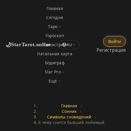
Главная
Сегодня
Таро
Гороскоп
Войти
🌙
StarTarot.online
Синастрия
RU
Регистрация
Натальная карта
Бодиграф
Star Pro
Ещё
Главная
›
Сонник
›
Символы сновидений
›
К чему снится бывший любимый