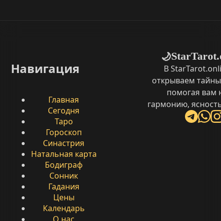
StarTarot.
🌙
Навигация
В StarTarot.on
открываем тайны
помогая вам 
Главная
гармонию, ясность
Сегодня
Таро
Гороскоп
Синастрия
Натальная карта
Бодиграф
Сонник
Гадания
Цены
Календарь
О нас