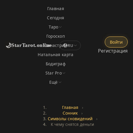
Главная
Сегодня
Таро
Гороскоп
Войти
🌙
StarTarot.online
Синастрия
RU
Регистрация
Натальная карта
Бодиграф
Star Pro
Ещё
Главная
›
Сонник
›
Символы сновидений
›
К чему снятся деньги