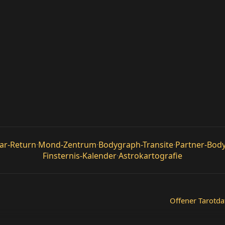
nar-Return
·
Mond-Zentrum
·
Bodygraph-Transite
·
Partner-Bod
Finsternis-Kalender
·
Astrokartografie
Offener Tarotda