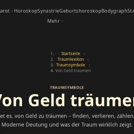
arot
Horoskop
Synastrie
Geburtshoroskop
Bodygraph
St
Mehr
Startseite
›
Traumlexikon
›
Traumsymbole
›
Von Geld träumen
TRAUMSYMBOLE
Von Geld träume
t es, von Geld zu träumen – finden, verlieren, zählen
Moderne Deutung und was der Traum wirklich zeigt.