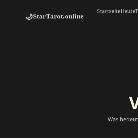
Startseite
Heute
T
🌙
StarTarot.online
Was bedeute