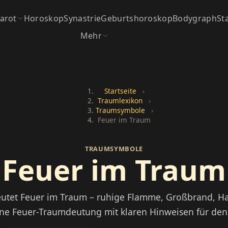
arot
Horoskop
Synastrie
Geburtshoroskop
Bodygraph
St
Mehr
Startseite
›
Traumlexikon
›
Traumsymbole
›
Feuer im Traum
TRAUMSYMBOLE
Feuer im Traum
utet Feuer im Traum – ruhige Flamme, Großbrand, H
e Feuer-Traumdeutung mit klaren Hinweisen für den 