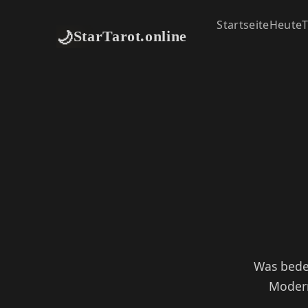
Startseite
Heute
T
🌙
StarTarot.online
Was bede
Modern