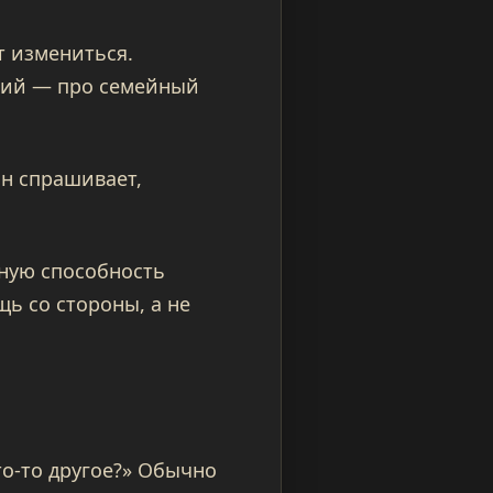
 измениться.
ский — про семейный
он спрашивает,
ную способность
щь со стороны, а не
то-то другое?» Обычно