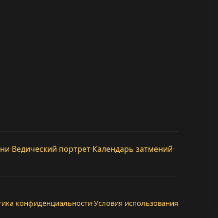
дни
·
Ведический портрет
·
Календарь затмений
·
тика конфиденциальности
·
Условия использования