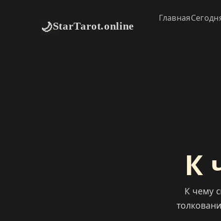
Главная
Сегодн
🌙
StarTarot.online
К 
К чему 
толковани