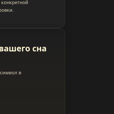
й конкретной
ровки.
вашего сна
 символ в