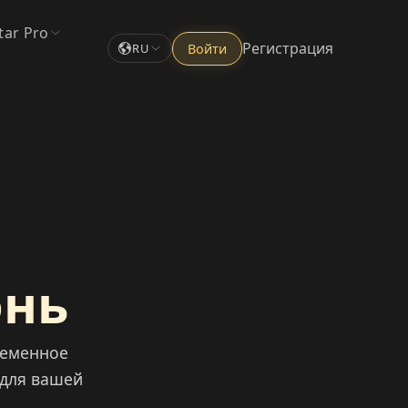
tar Pro
Регистрация
Войти
RU
онь
ременное
 для вашей