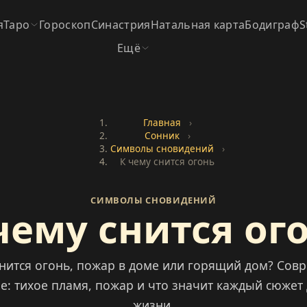
я
Таро
Гороскоп
Синастрия
Натальная карта
Бодиграф
S
Ещё
Главная
›
Сонник
›
Символы сновидений
›
К чему снится огонь
СИМВОЛЫ СНОВИДЕНИЙ
чему снится ог
снится огонь, пожар в доме или горящий дом? Сов
е: тихое пламя, пожар и что значит каждый сюжет
жизни.