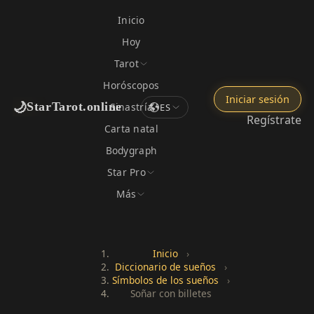
Inicio
Hoy
Tarot
Horóscopos
Iniciar sesión
🌙
StarTarot.online
Sinastría
ES
Regístrate
Carta natal
Bodygraph
Star Pro
Más
Inicio
›
Diccionario de sueños
›
Símbolos de los sueños
›
Soñar con billetes