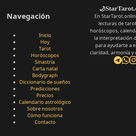
StarTarot.
🌙
Navegación
En StarTarot.onli
lecturas de tarot
horóscopos, calenda
Inicio
la interpretación
Hoy
para ayudarte a 
Tarot
claridad, armonía y
Horóscopos
Sinastría
Carta natal
Bodygraph
Diccionario de sueños
Predicciones
Precios
Calendario astrológico
Sobre nosotros
Cómo funciona
Contacto