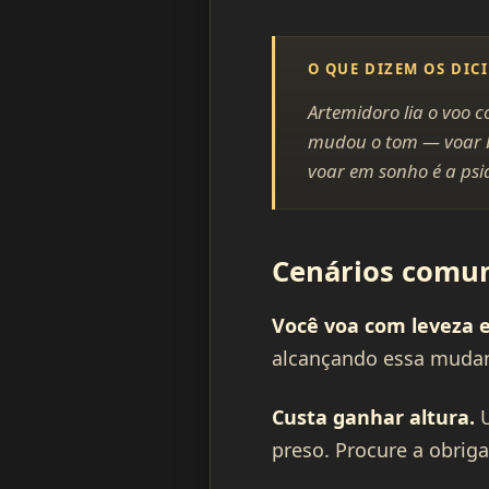
O QUE DIZEM OS DIC
Artemidoro lia o voo c
mudou o tom — voar ba
voar em sonho é a ps
Cenários comun
Você voa com leveza e
alcançando essa mudan
Custa ganhar altura.
U
preso. Procure a obrig