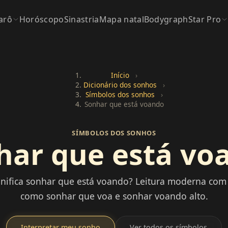
arô
Horóscopo
Sinastria
Mapa natal
Bodygraph
Star Pro
Início
›
Dicionário dos sonhos
›
Símbolos dos sonhos
›
Sonhar que está voando
SÍMBOLOS DOS SONHOS
har que está vo
nifica sonhar que está voando? Leitura moderna com
como sonhar que voa e sonhar voando alto.
Interpretar meu sonho
Ver todos os símbolos