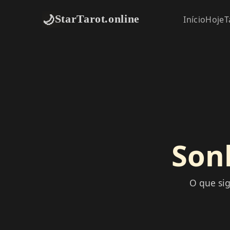
🌙
StarTarot.online
Início
Hoje
T
Son
O que sig