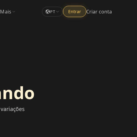
Mais
Criar conta
Entrar
PT
ando
 variações