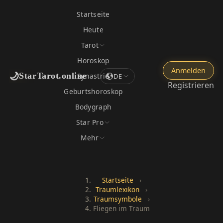
Startseite
Heute
Tarot
Horoskop
Anmelden
🌙
StarTarot.online
Synastrie
DE
Registrieren
Geburtshoroskop
Bodygraph
Star Pro
Mehr
Startseite
›
Traumlexikon
›
Traumsymbole
›
Fliegen im Traum