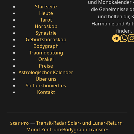
und Mondkalender –
Startseite
die Geheimnisse d
Heute
und helfen dir, K
Tarot
Harmonie und Ant
Horoskop
finden.
Synastrie
Geburtshoroskop
Bodygraph
Traumdeutung
Orakel
Preise
Astrologischer Kalender
Über uns
So funktioniert es
Kontakt
—
Transit-Radar
·
Solar- und Lunar-Return
·
Star Pro
Mond-Zentrum
·
Bodygraph-Transite
·