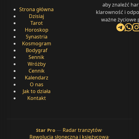
aby znaleźć ha
Strona główna
klarowność i odpo
Dzisiaj
ważne życiowe p
Tarot
Horoskop
Synastria
Kosmogram
Bodygraf
Sennik
Wróżby
Cennik
Kalendarz
O nas
Jak to działa
Kontakt
—
Radar tranzytów
·
Star Pro
Rewolucja słoneczna i księżycowa
·