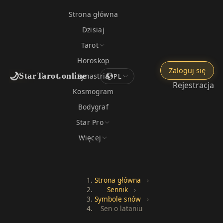
Strona główna
Dzisiaj
Tarot
Horoskop
Zaloguj się
🌙
StarTarot.online
Synastria
PL
Rejestracja
Kosmogram
Bodygraf
Star Pro
Więcej
Strona główna
›
Sennik
›
Symbole snów
›
Sen o lataniu