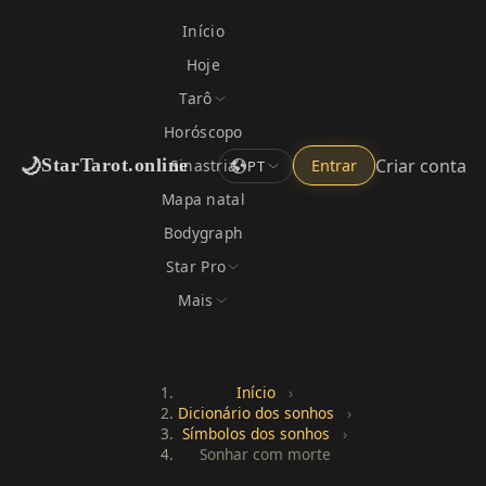
Início
Hoje
Tarô
Horóscopo
🌙
Criar conta
StarTarot.online
Sinastria
Entrar
PT
Mapa natal
Bodygraph
Star Pro
Mais
Início
›
Dicionário dos sonhos
›
Símbolos dos sonhos
›
Sonhar com morte