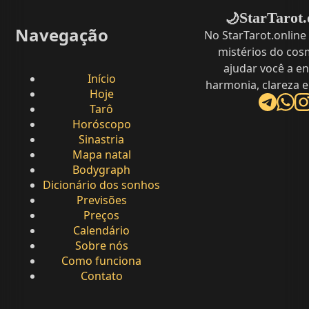
StarTarot.
🌙
Navegação
No StarTarot.online
mistérios do cos
ajudar você a e
Início
harmonia, clareza e
Hoje
Tarô
Horóscopo
Sinastria
Mapa natal
Bodygraph
Dicionário dos sonhos
Previsões
Preços
Calendário
Sobre nós
Como funciona
Contato