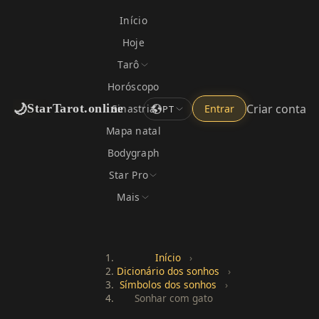
Início
Hoje
Tarô
Horóscopo
🌙
Criar conta
StarTarot.online
Sinastria
Entrar
PT
Mapa natal
Bodygraph
Star Pro
Mais
Início
›
Dicionário dos sonhos
›
Símbolos dos sonhos
›
Sonhar com gato