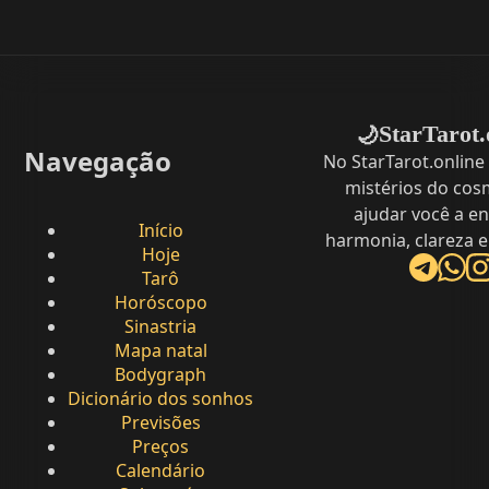
StarTarot.
🌙
Navegação
No StarTarot.online
mistérios do cos
ajudar você a e
Início
harmonia, clareza e
Hoje
Tarô
Horóscopo
Sinastria
Mapa natal
Bodygraph
Dicionário dos sonhos
Previsões
Preços
Calendário