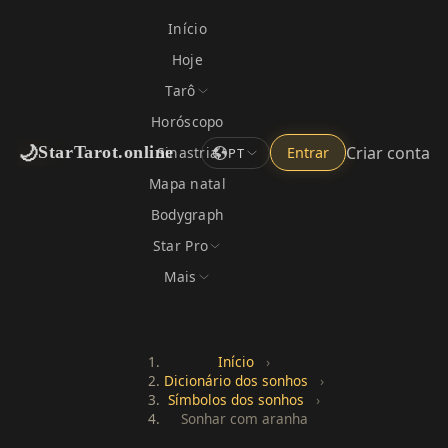
Início
Hoje
Tarô
Horóscopo
🌙
Criar conta
StarTarot.online
Sinastria
Entrar
PT
Mapa natal
Bodygraph
Star Pro
Mais
Início
›
Dicionário dos sonhos
›
Símbolos dos sonhos
›
Sonhar com aranha