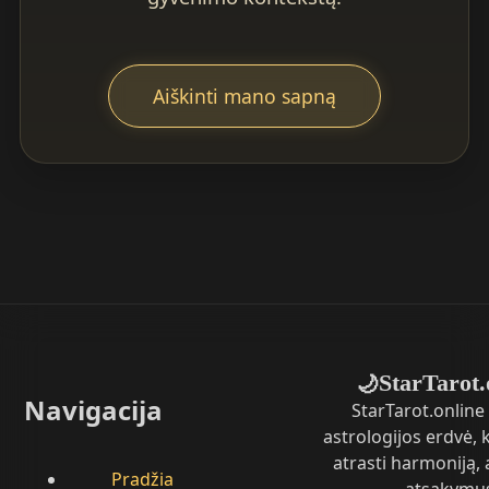
Aiškinti mano sapną
StarTarot.
🌙
Navigacija
StarTarot.online 
astrologijos erdvė,
atrasti harmoniją, 
Pradžia