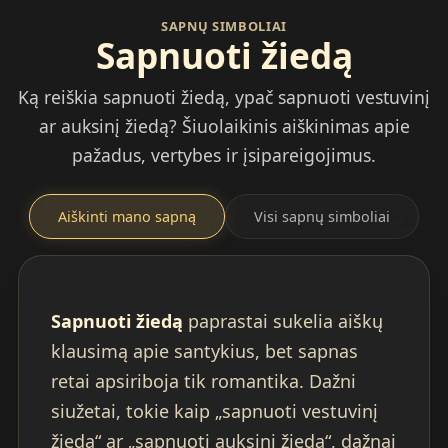
SAPNŲ SIMBOLIAI
Sapnuoti žiedą
Ką reiškia sapnuoti žiedą, ypač sapnuoti vestuvinį
ar auksinį žiedą? Šiuolaikinis aiškinimas apie
pažadus, vertybes ir įsipareigojimus.
Aiškinti mano sapną
Visi sapnų simboliai
Sapnuoti žiedą
paprastai sukelia aiškų
klausimą apie santykius, bet sapnas
retai apsiriboja tik romantika. Dažni
siužetai, tokie kaip „sapnuoti vestuvinį
žiedą“ ar „sapnuoti auksinį žiedą“, dažnai