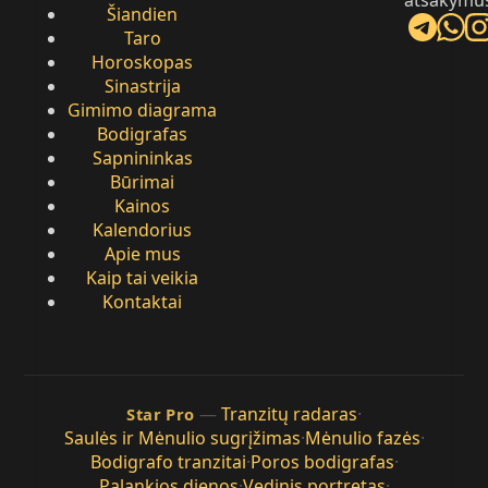
atsakymu
Šiandien
Taro
Horoskopas
Sinastrija
Gimimo diagrama
Bodigrafas
Sapnininkas
Būrimai
Kainos
Kalendorius
Apie mus
Kaip tai veikia
Kontaktai
—
Tranzitų radaras
·
Star Pro
Saulės ir Mėnulio sugrįžimas
·
Mėnulio fazės
·
Bodigrafo tranzitai
·
Poros bodigrafas
·
Palankios dienos
·
Vedinis portretas
·