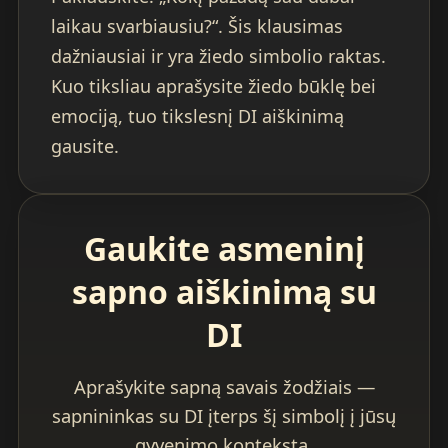
laikau svarbiausiu?“. Šis klausimas
dažniausiai ir yra žiedo simbolio raktas.
Kuo tiksliau aprašysite žiedo būklę bei
emociją, tuo tikslesnį DI aiškinimą
gausite.
Gaukite asmeninį
sapno aiškinimą su
DI
Aprašykite sapną savais žodžiais —
sapnininkas su DI įterps šį simbolį į jūsų
gyvenimo kontekstą.