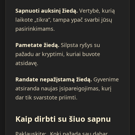
Sapnuoti auksinį žiedą.
Vertybė, kurią
laikote „tikra“, tampa ypač svarbi jūsų
pasirinkimams.
Pametate žiedą.
Silpsta ryšys su
pažadu ar kryptimi, kuriai buvote
atsidavę.
Randate nepažįstamą žiedą.
Gyvenime
atsiranda naujas įsipareigojimas, kurį
dar tik svarstote priimti.
Kaip dirbti su šiuo sapnu
Paklauskite: „Kokį pažadą sau dabar