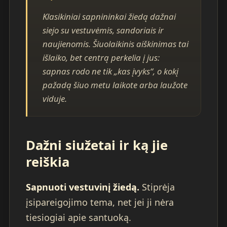
Klasikiniai sapnininkai žiedą dažnai
siejo su vestuvėmis, sandoriais ir
naujienomis. Šiuolaikinis aiškinimas tai
išlaiko, bet centrą perkelia į jus:
sapnas rodo ne tik „kas įvyks“, o kokį
pažadą šiuo metu laikote arba laužote
viduje.
Dažni siužetai ir ką jie
reiškia
Sapnuoti vestuvinį žiedą.
Stiprėja
įsipareigojimo tema, net jei ji nėra
tiesiogiai apie santuoką.