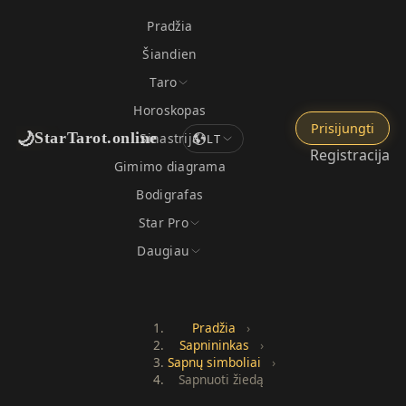
Pradžia
Šiandien
Taro
Horoskopas
Prisijungti
🌙
StarTarot.online
Sinastrija
LT
Registracija
Gimimo diagrama
Bodigrafas
Star Pro
Daugiau
Pradžia
›
Sapnininkas
›
Sapnų simboliai
›
Sapnuoti žiedą