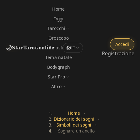
Home
Oggi
Tarocchi
Oroscopo
Accedi
🌙
StarTarot.online
Sinastria
IT
Registrazione
Tema natale
Bodygraph
Star Pro
Altro
Home
›
Dizionario dei sogni
›
Simboli dei sogni
›
Sognare un anello