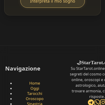
Interpreta il mio sogno
StarTarot.
🌙
Navigazione
Su StarTarot.online
segreti del cosmo c
online, oroscopi e 
Home
astrologico, aiut
Oggi
trovare armonia, c
Tarocchi
risposte.
Oroscopo
Sinastria