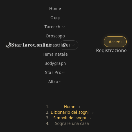
Home
Oggi
Tarocchi
Oroscopo
Accedi
🌙
StarTarot.online
Sinastria
IT
Registrazione
Tema natale
Bodygraph
Star Pro
Altro
Home
›
Dizionario dei sogni
›
Simboli dei sogni
›
Sognare una casa