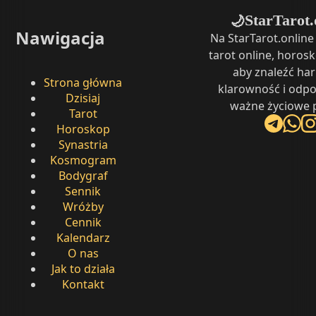
StarTarot.
🌙
Nawigacja
Na StarTarot.onlin
tarot online, horosk
aby znaleźć ha
Strona główna
klarowność i odpo
Dzisiaj
ważne życiowe p
Tarot
Horoskop
Synastria
Kosmogram
Bodygraf
Sennik
Wróżby
Cennik
Kalendarz
O nas
Jak to działa
Kontakt