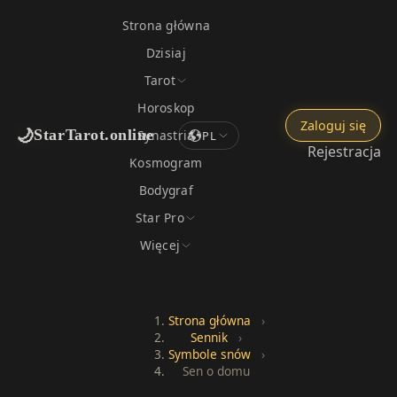
Strona główna
Dzisiaj
Tarot
Horoskop
Zaloguj się
🌙
StarTarot.online
Synastria
PL
Rejestracja
Kosmogram
Bodygraf
Star Pro
Więcej
Strona główna
›
Sennik
›
Symbole snów
›
Sen o domu