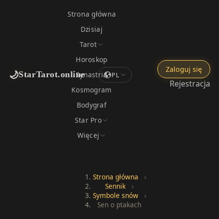
Strona główna
Dzisiaj
Tarot
Horoskop
Zaloguj się
🌙
StarTarot.online
Synastria
PL
Rejestracja
Kosmogram
Bodygraf
Star Pro
Więcej
Strona główna
›
Sennik
›
Symbole snów
›
Sen o ptakach