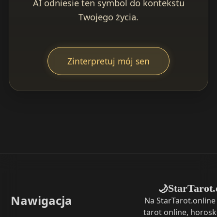
AI odniesie ten symbol do kontekstu
Twojego życia.
Zinterpretuj mój sen
StarTarot.
🌙
Nawigacja
Na StarTarot.onlin
tarot online, horosk